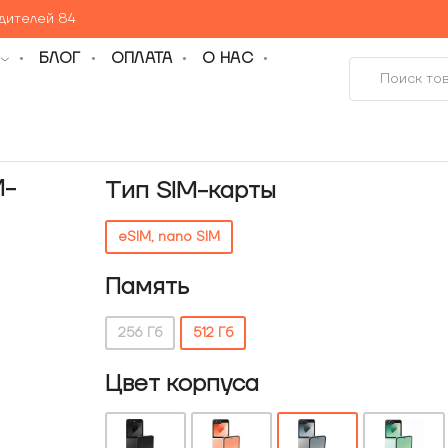
едителей 84
БЛОГ
ОПЛАТА
О НАС
M-
Тип SIM-карты
eSIM, nano SIM
Память
256 Гб
512 Гб
Цвет корпуса