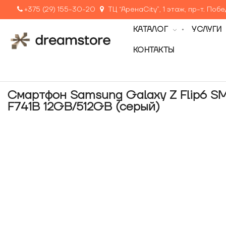
+375 (29) 155-30-20
ТЦ “АренаCity”, 1 этаж, пр-т. Поб
КАТАЛОГ
УСЛУГИ
КОНТАКТЫ
Смартфон Samsung Galaxy Z Flip6 S
F741B 12GB/512GB (серый)